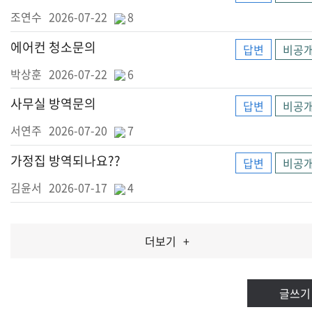
조연수
2026-07-22
8
에어컨 청소문의
답변
비공
박상훈
2026-07-22
6
사무실 방역문의
답변
비공
서연주
2026-07-20
7
가정집 방역되나요??
답변
비공
김윤서
2026-07-17
4
더보기
+
글쓰기